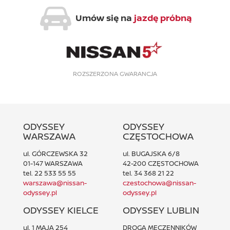
Umów się na
jazdę próbną
ROZSZERZONA GWARANCJA
ODYSSEY
ODYSSEY
WARSZAWA
CZĘSTOCHOWA
ul. GÓRCZEWSKA 32
ul. BUGAJSKA 6/8
01-147 WARSZAWA
42-200 CZĘSTOCHOWA
tel. 22 533 55 55
tel. 34 368 21 22
warszawa@nissan-
czestochowa@nissan-
odyssey.pl
odyssey.pl
ODYSSEY KIELCE
ODYSSEY LUBLIN
ul. 1 MAJA 254
DROGA MĘCZENNIKÓW