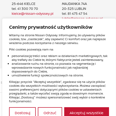
25-646 KIELCE
MAJDANKA 74A
tel. 41 300 70 70
20-325 LUBLIN
kielce@nissan-odyssey.pl
tel. 81 475 47 54
lublin@nissan-odyssey.pl
Cenimy prywatność użytkowników
SERWIS
SAMOCHODY
BLACHARSKI
UŻYWANE
Witamy na stronie Nissan Odyssey. Informujemy, że używamy plików
cookies, tzw. „ciasteczek", aby zapewnić Ci komfort oraz jak najlepsze
ul. JAGIELLOŃSKA 55
ul. GÓRCZEWSKA 32
wrażenia podczas korzystania z naszego serwisu.
03-301 WARSZAWA
01-147 WARSZAWA
Pliki cookies pozwalają nam na:
tel. 22 811 80 90
tel. 22 533 55 55
blacharnia@odyssey-
warszawa@nissan-
personalizację treści oraz reklam w działaniach marketingowych, tak
aby trafiały do Ciebie te, którymi faktycznie jesteś zainteresowany,
dealer.pl
odyssey.pl
analizowanie ruchu na stronie, co pozwala na segmentację i
wprowadzanie nowych funkcjonalności jak najbardziej
dopasowanych do Ciebie,
umożliwienie funkcji społecznościowych na stronie.
Klikając przycisk "Akceptuj wszystkie", zgadzasz się na użycie plików
STRONA GŁÓWNA
O NAS
PRACA
REGULAMIN I POLITYKA PRYWATNOŚCI
cookies dla wszystkich możliwości wykorzystania. Możesz zarządzać
NISSAN
swoimi preferencjami dotyczącymi plików cookies w ustawieniach
przeglądarki, a także wycofać swoją zgodę w dowolnym momencie.
Klikając „Dostosuj" możesz spersonalizować swój wybór o konkretne
PŁATNOŚCI KARTĄ I GOTÓWKĄ DO KWOTY 10 000 ZŁ
funkcjonalności.
Dostosuj
Odrzuć
Akceptuj wszystkie